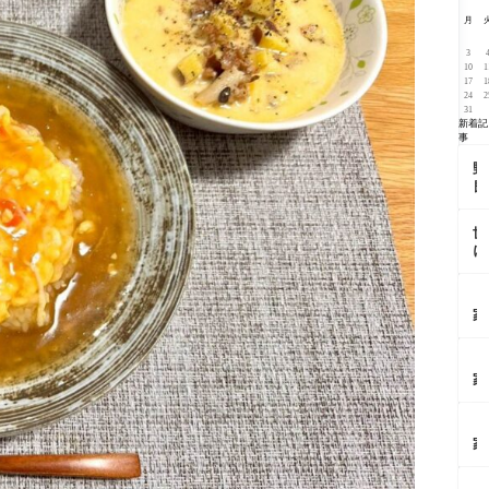
月
3
10
1
17
1
24
2
31
新着記
事
野
良
犬
の
世
値
に
段
も
(
奇
田
【
妙
尚
家
な
樹
ご
君
の
は
物
感
【
ん
語
想
家
焼
(
ブ
ご
く
井
ロ
は
だ
リ
【
グ
ん
け
ョ
家
|
レ
簡
ウ
ご
犯
ン
単
の
は
人
ジ