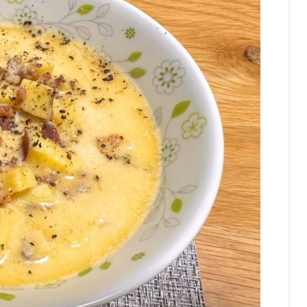
の
|
定
い
食
ち
風
ご
フ
ェ
ア
の
贅
沢
ケ
ー
キ