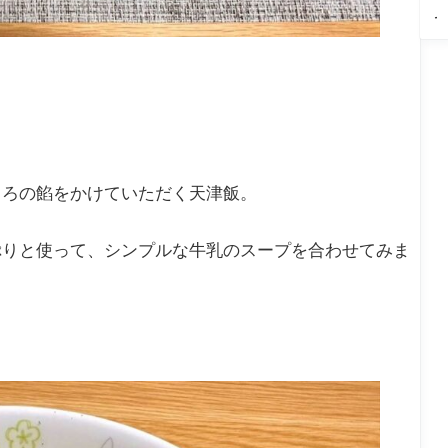
味
【
感
ん
V
で
付
ャ
想
白
S
作
け
ト
ブ
菜
警
る
肉
レ
ロ
と
察
と
で
ー
グ
鶏
V
ん
チ
ゼ
|
肉
S
ぺ
キ
プ
意
の
マ
い
ン
レ
表
ト
ス
焼
ス
ミ
を
マ
コ
き
テ
ア
突
ト
ミ
ト
ー
ム
く
チ
三
マ
キ
苺
オ
ー
つ
ト
とろの餡をかけていただく天津飯。
冷
フ
チ
ズ
巴
と
や
レ
連
鍋
の
ツ
し
ジ
発
心
ナ
ト
ェ
満
ぷりと使って、シンプルな牛乳のスープを合わせてみま
理
の
マ
＆
足
戦
サ
ト
パ
感
が
ラ
と
リ
が
面
ダ
イ
パ
強
白
ン
リ
い
い
ス
チ
一
タ
ョ
冊
ン
コ
ト
シ
味
ョ
噌
ー
汁
ト