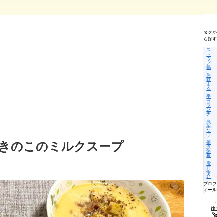
記
事
を
タグか
検
ら探す
索
ス
ト
ウ
ブ
鍋
住
野
よ
る
平
日
ラ
ン
チ
浅
葉
な
つ
篠
きのこのミルクスープ
原
悠
希
雫
井
脩
介
プロフ
ィール
ゆ