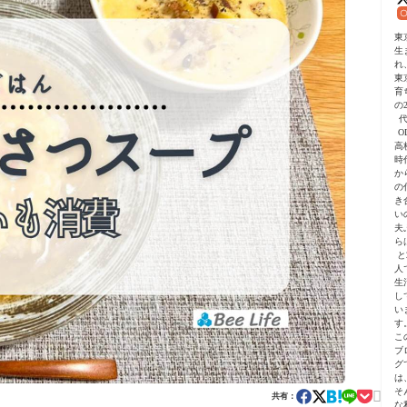
東
生
れ
東
育
の2
O
高
時
か
の
き
い
夫
ら
と
人
生
し
い
す
こ
ブ
グ
は
そ

共有：
な