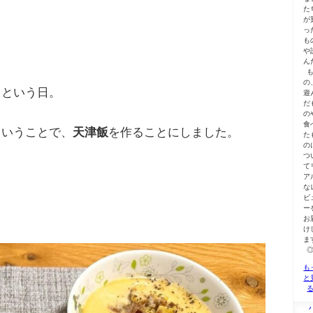
た
が
っ
も
や
ん
の
！という日。
遊
だ
の
食
ということで、
天津飯
を作ることにしました。
た
の
つ
て
ア
な
ビ
ー
お
け
ま
も
と