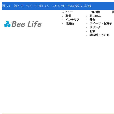
買って、読んで、つくって楽しむ。 ふたりのリアルな暮らし記録
レビュー
食べ物
家電
家ごはん
インテリア
外食
日用品
スイーツ・お菓子
ドリンク
お酒
調味料・その他