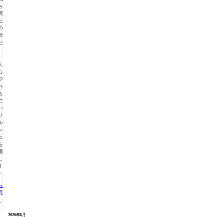
ち
買
た
の
読
だ
も
、
ん
も
や
べ
も
に
い
リ
ル
レ
ュ
を
届
し
す
◎
っ
見
る
« 2月
2026年8月