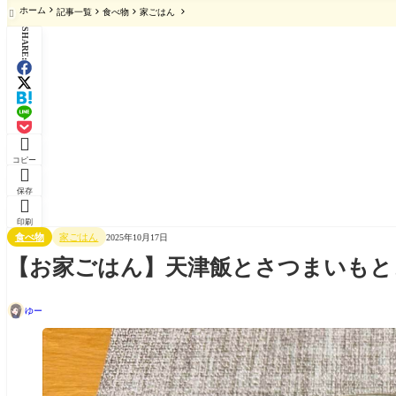
ホーム
記事一覧
食べ物
家ごはん

SHARE:

コピー

保存

印刷
食べ物
家ごはん
2025年10月17日
【お家ごはん】天津飯とさつまいもと
ゆー