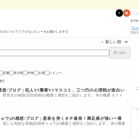
記
事
を
タグか
検
索
スト
ものについてリアルなレビューをお届けします◎
プロフ

絞り込み
読書
未分類
外食
お酒
レビュー
脩介
感想/ブログ | 犯人VS警察VSマスコミ、三つ巴の心理戦が面白い
、野良犬の値段(百田尚樹)の概要と感想をご紹介します。 本の概要 タイト
ョウ)の感想/ブログ | 意表を突くオチ連発！満足感が強い一冊
、世にも奇妙な君物語(朝井リョウ)の概要と感想をご紹介します。 本の概要