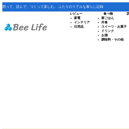
買って、読んで、つくって楽しむ。 ふたりのリアルな暮らし記録
レビュー
食べ物
家電
家ごはん
インテリア
外食
日用品
スイーツ・お菓子
ドリンク
お酒
調味料・その他