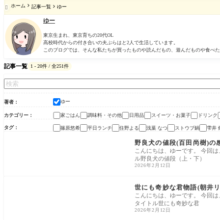
ホーム
記事一覧
ゆー

ゆー
東京生まれ、東京育ちの20代OL
高校時代からの付き合いの夫ぷらはと2人で生活しています。
このブログでは、そんな私たちが買ったものや読んだもの、遊んだものや食べた
記事一覧
1 - 20件 / 全251件
ゆー
著者
カテゴリー
家ごはん
調味料・その他
日用品
スイーツ・お菓子
ドリンク
タグ
篠原悠希
平日ランチ
住野よる
浅葉 なつ
ストウブ鍋
雫井 
読書
野良犬の値段(百田尚樹)の
こんにちは、ゆーです。 今回は
ル野良犬の値段（上・下）
2026年2月12日
読書
世にも奇妙な君物語(朝井リ
こんにちは、ゆーです。 今回は
タイトル世にも奇妙な君
2026年2月12日