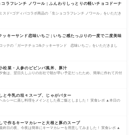
コラフレンチ ノワール | ふんわりしっとりの軽いチョコドーナ
ミスド×ゴディバコラボ商品の「生ショコラフレンチ ノワール」をいただき
クッキーサンド恋味いちご | いちご感たっぷりの一度で二度美味
はロッテの「ガーナチョコ&クッキーサンド 恋味いちご」をいただきまし
小松菜・人参のビビンバ風丼、豚汁
の夕食は、翌日久しぶりの出社で朝が早い予定だったため、簡単に作れて片付
しと牛乳の坦々スープ、じゃがバター
ヘルシーに蒸し料理をメインとした夜ご飯としました！ 実食レポ ▲本日の
しで作るキーマカレーと大根と豚のスープ
最終日の夜、今夜は簡単にキーマカレーを用意してみました！ 実食レポ ▲