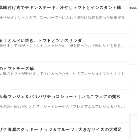
単味付け肉でチキンステーキ、冷やしトマトとインスタント味
新着記
は帰りが遅くなったので、スーパーで手に入れた味付け鶏肉を使った簡単夕食
る！とんぺい焼き、トマトとツナのサラダ
は期せずして卵がたくさん手に入ったため、卵を使ったお手軽レシピを用意し
のトマトチーズ鍋
は大量のトマトが期せずして手に入ったため、生のフレッシュトマトとトマト
ム苺フレジェ＆パリパリチョコショート | いちごフェアの贅沢
は私の誕生日お祝いとして、シャトレーゼの「プレミアム苺フレジェ＆パリパ
ク食感のクッキー ナッツ＆フルーツ | 大きなサイズの大満足