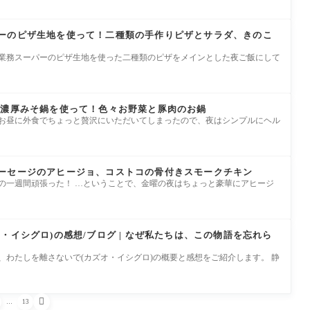
ーのピザ生地を使って！二種類の手作りピザとサラダ、きのこ
は業務スーパーのピザ生地を使った二種類のピザをメインとした夜ご飯にして
 濃厚みそ鍋を使って！色々お野菜と豚肉のお鍋
はお昼に外食でちょっと贅沢にいただいてしまったので、夜はシンプルにヘル
ーセージのアヒージョ、コストコの骨付きスモークチキン
けの一週間頑張った！ …ということで、金曜の夜はちょっと豪華にアヒージ
・イシグロ)の感想/ブログ | なぜ私たちは、この物語を忘れら
、わたしを離さないで(カズオ・イシグロ)の概要と感想をご紹介します。 静

…
13