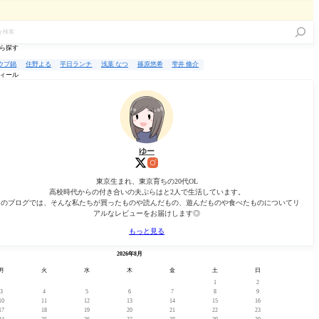
ら探す
ウブ鍋
住野よる
平日ランチ
浅葉 なつ
篠原悠希
雫井 脩介
ィール
ゆー
東京生まれ、東京育ちの20代OL
高校時代からの付き合いの夫ぷらはと2人で生活しています。
このブログでは、そんな私たちが買ったものや読んだもの、遊んだものや食べたものについてリ
アルなレビューをお届けします◎
もっと見る
« 2月
2026年8月
月
火
水
木
金
土
日
1
2
3
4
5
6
7
8
9
10
11
12
13
14
15
16
17
18
19
20
21
22
23