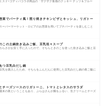
ミスド×ゴディバコラボ商品の「ザクザク食感のクッキー ナッツ＆フルー
惣菜でパーティ風！照り焼きチキンピザとキッシュ、リガトー
はスーパーマーケット・ロピアのお惣菜を用いてプチパーティを楽しむこと
のこの土鍋炊き込みご飯、豆乳坦々スープ
はわらさがお安く手に入ったので、そちらときのこを使った炊き込みご飯と豆
あつ豆乳白だし鍋
は豆乳を購入したため、そちらをふんだんに使用した豆乳白だし鍋の夜ご飯に
とチーズソースのリガトーニ、トマトとレタスのサラダ
は週末の夜ということもあり、ぷらはさんが腕をふるい、生クリームとチーズ