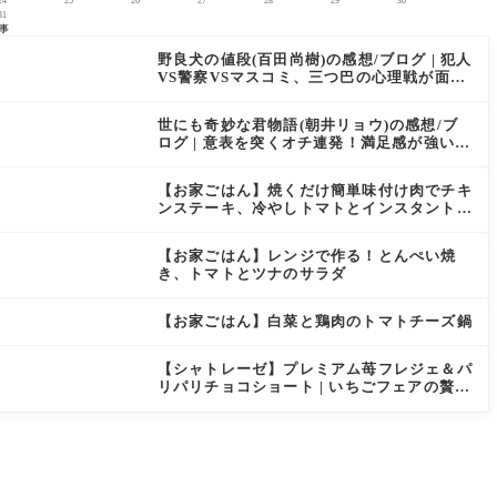
24
25
26
27
28
29
30
31
事
野良犬の値段(百田尚樹)の感想/ブログ | 犯人
VS警察VSマスコミ、三つ巴の心理戦が面白
い
世にも奇妙な君物語(朝井リョウ)の感想/ブ
ログ | 意表を突くオチ連発！満足感が強い一
冊
【お家ごはん】焼くだけ簡単味付け肉でチキ
ンステーキ、冷やしトマトとインスタント味
噌汁の定食風
【お家ごはん】レンジで作る！とんぺい焼
き、トマトとツナのサラダ
【お家ごはん】白菜と鶏肉のトマトチーズ鍋
【シャトレーゼ】プレミアム苺フレジェ＆パ
リパリチョコショート | いちごフェアの贅沢
ケーキ