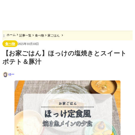
ホーム
記事一覧
食べ物
家ごはん

食べ物
2025年10月18日
【お家ごはん】ほっけの塩焼きとスイート
ポテト＆豚汁
ゆー