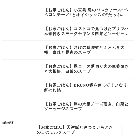
【お家ごはん】小豆島 島のパスタソース”ペ
ペロンチーノ”とオイシックスの”たっぷり
ケールとチーズナッツのサラダ”
【お家ごはん】コストコで見つけたプリマハ
ム骨付きスモークチキン＆白菜とソーセージ
のスープ、セブンの春巻
【お家ごはん】さばの味噌煮とふろふき大
根、白菜と豚肉のスープ
【お家ごはん】豚ロース薄切り肉の生姜焼き
と大根餅、白菜のスープ
【お家ごはん】BRUNO鍋を使って！いなり
餅のお鍋
【お家ごはん】豚の大葉チーズ巻き、白菜と
ソーセージのスープ

前の記事
【お家ごはん】天津飯とさつまいもとき
のこのミルクスープ