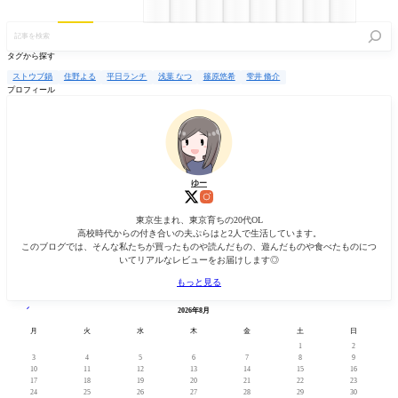
記
事
を
タグから探す
検
索
ストウブ鍋
住野よる
平日ランチ
浅葉 なつ
篠原悠希
雫井 脩介
プロフィール
ゆー
東京生まれ、東京育ちの20代OL
高校時代からの付き合いの夫ぷらはと2人で生活しています。
このブログでは、そんな私たちが買ったものや読んだもの、遊んだものや食べたものにつ
いてリアルなレビューをお届けします◎
もっと見る
« 2月
2026年8月
月
火
水
木
金
土
日
1
2
3
4
5
6
7
8
9
10
11
12
13
14
15
16
17
18
19
20
21
22
23
24
25
26
27
28
29
30