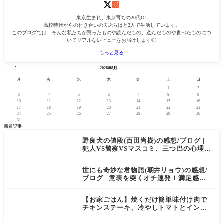
東京生まれ、東京育ちの20代OL
高校時代からの付き合いの夫ぷらはと2人で生活しています。
このブログでは、そんな私たちが買ったものや読んだもの、遊んだものや食べたものにつ
いてリアルなレビューをお届けします◎
もっと見る
« 2月
2026年8月
月
火
水
木
金
土
日
1
2
3
4
5
6
7
8
9
10
11
12
13
14
15
16
17
18
19
20
21
22
23
24
25
26
27
28
29
30
31
新着記事
野良犬の値段(百田尚樹)の感想/ブログ |
犯人VS警察VSマスコミ、三つ巴の心理戦
が面白い
世にも奇妙な君物語(朝井リョウ)の感想/
ブログ | 意表を突くオチ連発！満足感が
強い一冊
【お家ごはん】焼くだけ簡単味付け肉で
チキンステーキ、冷やしトマトとインス
タント味噌汁の定食風