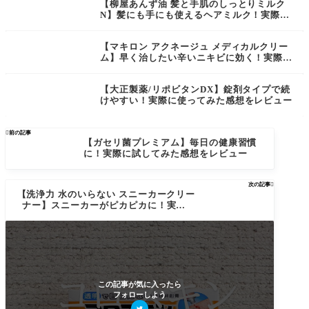
【柳屋あんず油 髪と手肌のしっとりミルク
N】髪にも手にも使えるヘアミルク！実際に
使ってみた感想をレビュー
【マキロン アクネージュ メディカルクリー
ム】早く治したい辛いニキビに効く！実際に
使ってみた感想をレビュー
【大正製薬/リポビタンDX】錠剤タイプで続
けやすい！実際に使ってみた感想をレビュー

前の記事
【ガセリ菌プレミアム】毎日の健康習慣
に！実際に試してみた感想をレビュー
次の記事

【洗浄力 水のいらない スニーカークリー
ナー】スニーカーがピカピカに！実際に
使ってみた感想をレビュー
この記事が気に入ったら
フォローしよう