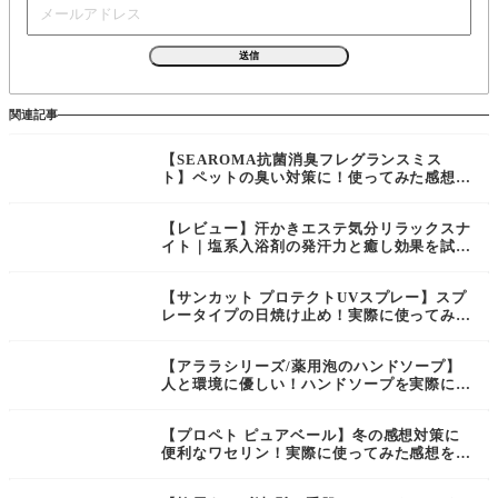
関連記事
【SEAROMA抗菌消臭フレグランスミス
ト】ペットの臭い対策に！使ってみた感想を
レビュー
【レビュー】汗かきエステ気分リラックスナ
イト｜塩系入浴剤の発汗力と癒し効果を試し
てみた！
【サンカット プロテクトUVスプレー】スプ
レータイプの日焼け止め！実際に使ってみた
感想をレビュー
【アララシリーズ/薬用泡のハンドソープ】
人と環境に優しい！ハンドソープを実際に試
してみた感想をレビュー
【プロペト ピュアベール】冬の感想対策に
便利なワセリン！実際に使ってみた感想をレ
ビュー