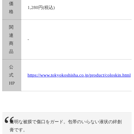
価
1,280円
(税込)
格
関
連
-
商
品
公
式
https://www.tokyokoshisha.co.jp/product/coloskin.html
HP
透明な被膜で傷口をガード。包帯のいらない液状の絆創
膏です。