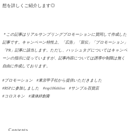
想を詳しくご紹介します◎
＊この記事はリアルサンプリングプロモーションに賛同して
作成した
記事です。
キャンペーン特性上、「広告」「宣伝」「プロモーション」
「
PR」記事に該当します。
ただし、ハッシュタグについてはキャンペ
ーンの指示に従っ
ていますが、
記事内容については誘導や制限は無く
自由に作成しております。
#プロモーション #東京甲子社から提供いただきました
#RSPに参加しました #rsp106thlive #サンプル百貨店
#コロスキン #液体絆創膏
Contents