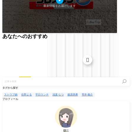
最新情報をお届けします
あなたへのおすすめ

記
事
を
タグから探す
検
索
ストウブ鍋
住野よる
平日ランチ
浅葉 なつ
篠原悠希
雫井 脩介
プロフィール
ゆー