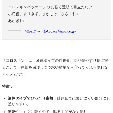
コロスキンパッケージ 水に強く透明で目立たない
小切傷、すりきず、さかむけ（ささくれ）、
あかぎれに
https://www.tokyokoshisha.co.jp/
「コロスキン」は、液体タイプの絆創膏。切り傷やすり傷に塗
ることで、患部を保護しつつ水や雑菌から守ってくれる便利な
アイテムです。
特徴
：
液体タイプでぴったり密着
：絆創膏では覆いにくい部分にも
塗りやすい。
速乾性
：すぐに乾くので、貼る手間がなく便利。