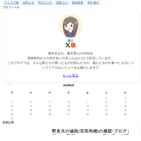
索
ストウブ鍋
住野よる
平日ランチ
浅葉 なつ
篠原悠希
雫井 脩介
プロフィール
ゆー
東京生まれ、東京育ちの20代OL
高校時代からの付き合いの夫ぷらはと2人で生活しています。
このブログでは、そんな私たちが買ったものや読んだもの、遊んだものや食べたものにつ
いてリアルなレビューをお届けします◎
もっと見る
« 2月
2026年8月
月
火
水
木
金
土
日
1
2
3
4
5
6
7
8
9
10
11
12
13
14
15
16
17
18
19
20
21
22
23
24
25
26
27
28
29
30
31
新着記事
野良犬の値段(百田尚樹)の感想/ブログ |
犯人VS警察VSマスコミ、三つ巴の心理戦