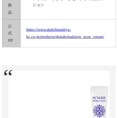
ション
商
品
公
https://www.daiichisankyo-
式
hc.co.jp/products/details/makiron_acne_cream/
HP