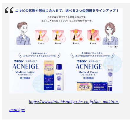
https://www.daiichisankyo-hc.co.jp/site_makiron-
acneige/