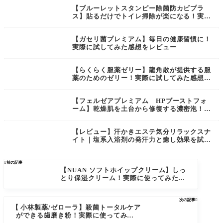
【ブルーレットスタンピー除菌防カビプラ
ス】貼るだけでトイレ掃除が楽になる！実際
に使ってみた感想をレビュー
【ガセリ菌プレミアム】毎日の健康習慣に！
実際に試してみた感想をレビュー
【らくらく服薬ゼリー】龍角散が提供する服
薬のためのゼリー！実際に試してみた感想を
レビュー
【フェルゼアプレミアム HPブーストフォ
ーム】乾燥肌を土台から修復する濃密泡！使
ってみた感想をレビュー
【レビュー】汗かきエステ気分リラックスナ
イト｜塩系入浴剤の発汗力と癒し効果を試し
てみた！

前の記事
【NUAN ソフトホイップクリーム】しっ
とり保湿クリーム！実際に使ってみた感
想をレビュー
次の記事

【 小林製薬/ゼローラ】殺菌トータルケア
ができる歯磨き粉！実際に使ってみた感