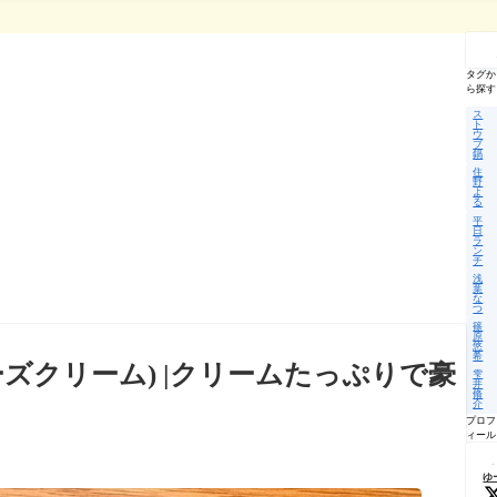
記
事
を
タグか
検
ら探す
索
ス
ト
ウ
ブ
鍋
住
野
よ
る
平
日
ラ
ン
チ
浅
葉
な
つ
篠
原
悠
希
ズクリーム) |クリームたっぷりで豪
雫
井
脩
介
プロフ
ィール
ゆ