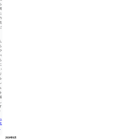
ち
買
た
の
読
だ
も
、
ん
も
や
べ
も
に
い
リ
ル
レ
ュ
を
届
し
す
◎
っ
見
る
« 2月
2026年8月