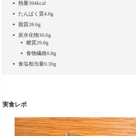
熱量394kcal
たんぱく質4.0g
脂質28.6g
炭水化物30.6g
糖質29.8g
食物繊維0.8g
食塩相当量0.30g
実食レポ