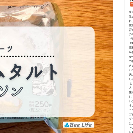
東
生
れ
東
育
の2
O
高
時
か
の
き
い
夫
ら
と
人
生
し
い
す
こ
ブ
グ
は
そ
な