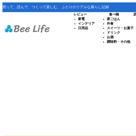
買って、読んで、つくって楽しむ。 ふたりのリアルな暮らし記録
レビュー
食べ物
家電
家ごはん
インテリア
外食
日用品
スイーツ・お菓子
ドリンク
お酒
調味料・その他