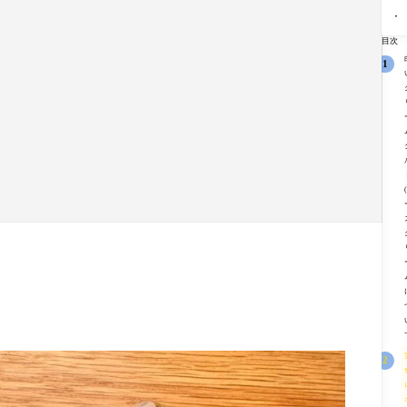
味
【
感
ん
V
で
付
ャ
想
白
S
作
け
ト
ブ
菜
警
る
目次
肉
レ
ロ
と
察
と
で
ー
グ
鶏
V
ん
チ
ゼ
|
肉
S
ぺ
キ
プ
意
の
マ
い
ン
レ
表
ト
ス
焼
ス
ミ
を
マ
コ
き
テ
ア
突
ト
ミ
ト
ー
ム
く
チ
三
マ
キ
苺
オ
ー
つ
ト
冷
フ
チ
ズ
巴
と
や
レ
連
鍋
の
ツ
し
ジ
発
心
ナ
ト
ェ
満
理
の
マ
＆
足
戦
サ
ト
パ
感
が
ラ
と
リ
が
面
ダ
イ
パ
強
白
ン
リ
い
い
ス
チ
一
タ
ョ
冊
ン
コ
ト
シ
味
ョ
噌
ー
汁
ト