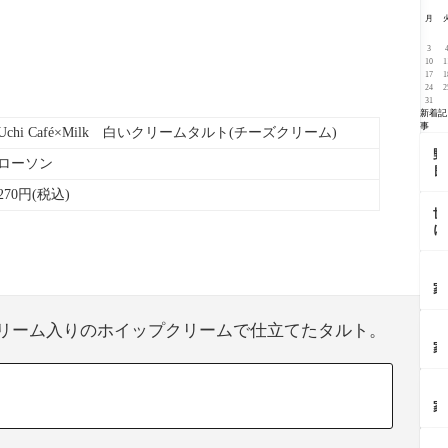
月
3
10
1
17
1
24
2
31
新着記
事
Uchi Café×Milk 白いクリームタルト(チーズクリーム)
野
ローソン
良
犬
270円(税込)
の
世
値
に
段
も
(
奇
田
【
妙
尚
家
な
樹
ご
君
の
は
物
クリーム入りのホイップクリームで仕立てたタルト。
感
【
ん
語
想
家
焼
(
ブ
ご
く
井
ロ
は
だ
リ
【
グ
ん
け
ョ
家
|
レ
簡
ウ
ご
犯
ン
単
の
は
人
ジ