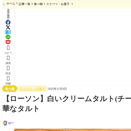
ホーム
記事一覧
食べ物
スイーツ・お菓子

SHARE:

コピー

保存

目次

印刷
食べ物
スイーツ・お菓子
2025年12月6日
【ローソン】白いクリームタルト(チー
華なタルト
ゆー