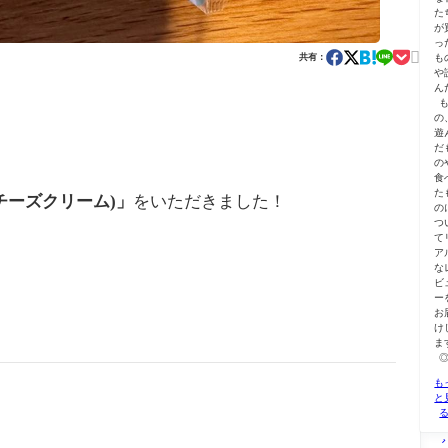
た
が
っ

も
共有：
や
ん
の
遊
だ
の
食
た
チーズクリーム)」
をいただきました！
の
つ
て
ア
な
ビ
ー
お
け
ま
も
と