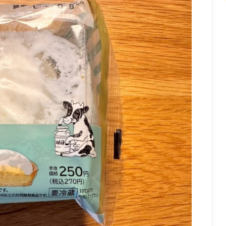
の
|
定
い
食
ち
風
ご
フ
ェ
ア
の
贅
沢
ケ
ー
キ